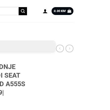
0.00
KM
DNJE
I SEAT
D A555S
9|