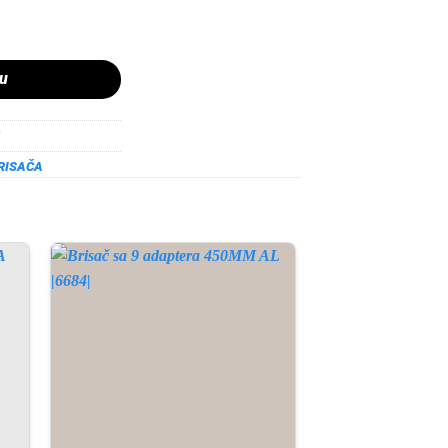
EAT SKODA VW MOD A555S |0044179| količina
pu
RISAČA