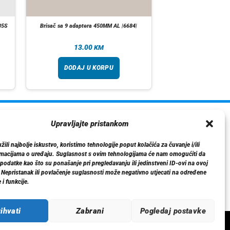
35S
Brisač sa 9 adaptera 450MM AL |6684|
13.00
KM
DODAJ U KORPU
ormacije
Upravljajte pristankom
O nama
ili najbolje iskustvo, koristimo tehnologije poput kolačića za čuvanje i/ili
Dostava
rmacijama o uređaju. Suglasnost s ovim tehnologijama će nam omogućiti da
tika privatnosti
odatke kao što su ponašanje pri pregledavanju ili jedinstveni ID-ovi na ovoj
. Nepristanak ili povlačenje suglasnosti može negativno utjecati na određene
Kontakt
 i funkcije.
ihvati
Zabrani
Pogledaj postavke