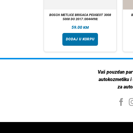
SACA CITROEN C5 OPEL
BOSCH METLICE BRISACA PEUGEOT 3008
B
 |0034471|
5008 DO 2017 |0044498|
00
59.00
KM
KM
 U KORPU
DODAJ U KORPU
Vaš pouzdan par
autokozmetiku i
za auto