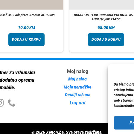
risač sa 9 adaptera 375MM AL |6682|
BOSCH METLICE BRISACA PREDNJE A5
AUDI Q7 |00121477|
10.00
65.00
KM
KM
DODAJ U KORPU
DODAJ U KORPU
Moj nalog
Inf
tner za vrhunsku
Moj nalog
 dodatnu opremu
Da bismo pruž
Moje narudžbe
mobile.
pristup info
Detalji računa
Poli
obrađujemo p
web stranici
Log out
karakteristike
Pr
© 2026 Xenon.ba. Sva prava zadržana.