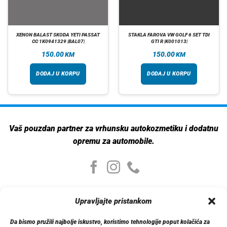
XENON BALAST SKODA YETI PASSAT
STAKLA FAROVA VW GOLF 6 SET TDI
CC 1K0941329 |BAL07|
GTI R |K001013|
150.00
150.00
KM
KM
DODAJ U KORPU
DODAJ U KORPU
Vaš pouzdan partner za vrhunsku autokozmetiku i dodatnu
opremu za automobile.
Moj nalog
Upravljajte pristankom
Moj nalog
Moje narudžbe
Da bismo pružili najbolje iskustvo, koristimo tehnologije poput kolačića za