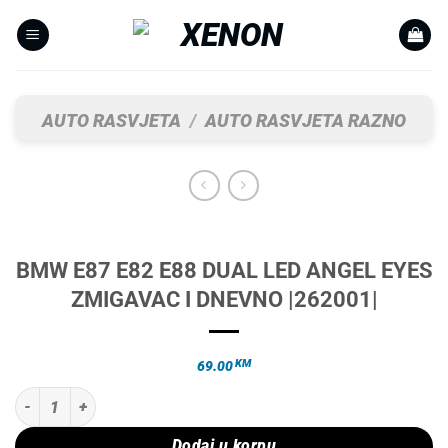
Skip
to
content
AUTO RASVJETA
/
AUTO RASVJETA RAZNO
BMW E87 E82 E88 DUAL LED ANGEL EYES
ZMIGAVAC I DNEVNO |262001|
KM
69.00
BMW E87 E82 E88 DUAL LED ANGEL EYES ZMIGAVAC I DNEVNO |262001
Dodaj u korpu