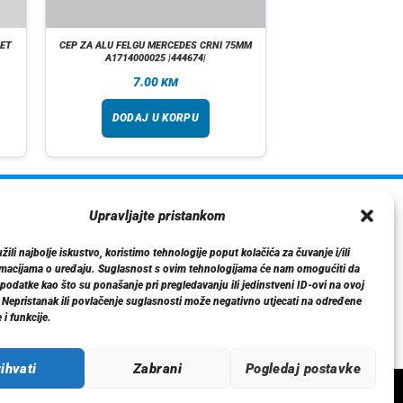
SET
CEP ZA ALU FELGU MERCEDES CRNI 75MM
A1714000025 |444674|
7.00
KM
DODAJ U KORPU
ormacije
Upravljajte pristankom
O nama
ili najbolje iskustvo, koristimo tehnologije poput kolačića za čuvanje i/ili
Dostava
rmacijama o uređaju. Suglasnost s ovim tehnologijama će nam omogućiti da
tika privatnosti
odatke kao što su ponašanje pri pregledavanju ili jedinstveni ID-ovi na ovoj
. Nepristanak ili povlačenje suglasnosti može negativno utjecati na određene
Kontakt
 i funkcije.
ihvati
Zabrani
Pogledaj postavke