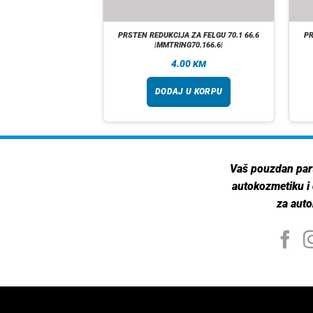
 ZA FELGU 67.1 66.1
PRSTEN REDUKCIJA ZA FELGU 70.1 66.6
PR
0345|
|MMTRING70.166.6|
00
4.00
KM
KM
taj više
DODAJ U KORPU
Vaš pouzdan par
autokozmetiku i
za auto