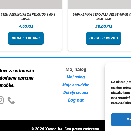
STEN REDUKCIJA ZA FELGU 73.1 60.1
BMW ALPINA CEPOVI ZA FELGE 68MM 
|8023|
|K001033|
4.00
28.00
KM
KM
DODAJ U KORPU
DODAJ U KORPU
Moj nalog
Inf
tner za vrhunsku
Moj nalog
 dodatnu opremu
Da bismo pruž
Moje narudžbe
mobile.
pristup info
Detalji računa
Poli
obrađujemo p
web stranici
Log out
karakteristike
Pr
© 2026 Xenon.ba. Sva prava zadržana.