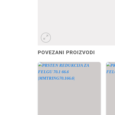
POVEZANI PROIZVODI
A ZALIHI