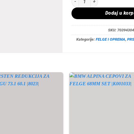
Dodaj u kor
SKU:
70394304
Kategorije:
FELGE I OPREMA
,
PRS