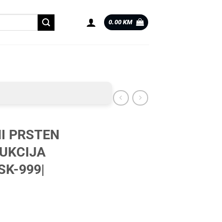
0.00
KM
I PRSTEN
DUKCIJA
-SK-999|
 REDUKCIJA 74.1 72.6 |AR-SK-999| količina